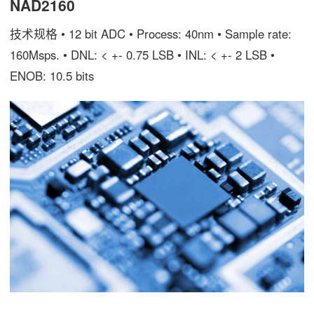
NAD2160
技术规格 • 12 bit ADC • Process: 40nm • Sample rate:
160Msps. • DNL: < +- 0.75 LSB • INL: < +- 2 LSB •
ENOB: 10.5 bits